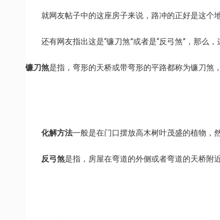
就网友帖子中的这座房子来说，路冲的正好是这个地
还有网友指出这是“镰刀煞”或者是“反弓煞”，那么，
镰刀煞
是指，弯形的天桥或带弯形的平路都称为镰刀煞
化解方法
一般是在门口摆放高木树叶茂盛的植物，
反弓煞
是指，房屋在弯道的外侧或者弯道的天桥附