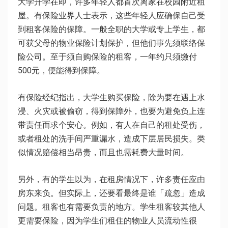
大学开学在即，许多年轻人都首次离家在校园附近租
屋。有保险业界人士表示，这些年轻人应确保自己受
到租客保险的保障。一般全职的大学或专上学生，都
可获父母的物业保险计划保护，但他们事先须联络保
险公司。至于须自购保险的租客，一年约只须缴付
500元，便能得到保障。
有保险经纪指出，大学生购买保险，除为要在遇上水
浸、火灾或被偷窃，得到保障外，也要为避免负上连
带责任而求个安心。例如，有人在自己的租处受伤，
或者租处的洗手间严重漏水，造成下层居民损失。类
似情况赔偿相当昂贵，而且也需耗费大量时间。
另外，有的学生以为，在租房情况下，许多责任应由
房东来负。但实际上，还要看最终是谁「疏忽」造成
问题。租客也有需要负责的地方。学生租客较其他人
更需要保险，因为学生们租住的物业人员流动性很