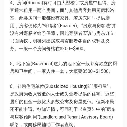
4、房间(Rooms)有时可由大型楼宇或房屋中租得。房
客通常租用一两个房间，而与其他房客共用厨房和浴
室。此类房间一般都设有家具。若房东同时提供膳
用，房客便称为“寄膳者”(Boarder)。“房东与房客法”并
没有对寄膳者给予保障，因此寄膳者应该与房东订立
书面协议，明确列出房东与寄膳者各自的权利及义
务。一般一个房间价格在$300~$800。
5、地下室(Basement)这儿的地下室一般都有独立的厨
房和卫生间，一家人住一套，大概要$500~$1500。
6、补贴住宅单位(Subsidized Housing)即“廉租屋”，
是政府为收入较低的人士或失业者提供的住宅。这些
居所的租金一般比大多数公寓及房屋更低。但新移民
还不能申请。欲知详情，可同列于《白页》中的“房东
与房客顾问局”(Landlord and Tenant Advisory Board)
联络，或向移民辅助工作者查询。