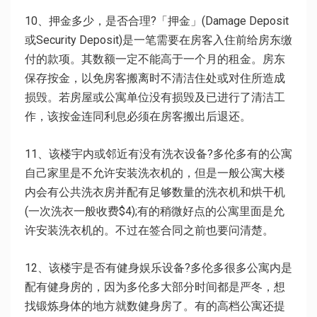
10、押金多少，是否合理?「押金」(Damage Deposit
或Security Deposit)是一笔需要在房客入住前给房东缴
付的款项。其数额一定不能高于一个月的租金。房东
保存按金，以免房客搬离时不清洁住处或对住所造成
损毁。若房屋或公寓单位没有损毁及已进行了清洁工
作，该按金连同利息必须在房客搬出后退还。
11、该楼宇内或邻近有没有洗衣设备?多伦多有的公寓
自己家里是不允许安装洗衣机的，但是一般公寓大楼
内会有公共洗衣房并配有足够数量的洗衣机和烘干机
(一次洗衣一般收费$4);有的稍微好点的公寓里面是允
许安装洗衣机的。不过在签合同之前也要问清楚。
12、该楼宇是否有健身娱乐设备?多伦多很多公寓内是
配有健身房的，因为多伦多大部分时间都是严冬，想
找锻炼身体的地方就数健身房了。有的高档公寓还提