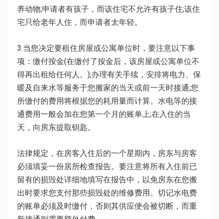
养动物;申请者有孩子，而该住宅不允许有孩子住;该住
宅只给老年人住，而申请者太年轻。
3.当您决定要租住房屋或公寓单位时，要注意以下事
项：缴付按金(在缴付了按金后，该房屋或公寓单位不
得再出租给任何人。);办理有关手续，安排将电力、保
暖及自来水等服务于您搬家的当天或前一天时接通;您
所缴付的费用将根据您的耗用量而计算。水电等的接
通费用一般会加在您第一个月的账单上;在入住的当
天，向房东提取钥匙。
法律规定，在房客入住后的一个星期内，房东与房客
必须填妥一份居所检查报告。要注意将所有入住前已
留有的损毁处详细地填写在报告中，以免房东在您搬
出时要求您支付那些损毁处的维修费用。切记水电费
的账单必须及时缴付，否则其供应便会被切断，而重