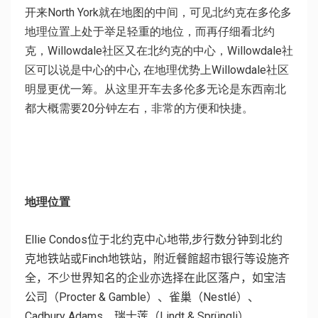
开来North York就在地图的中间，可见北约克在多伦多
地理位置上处于举足轻重的地位，而再仔细看北约
克，Willowdale社区又在北约克的中心，Willowdale社
区可以说是中心的中心, 在地理优势上Willowdale社区
明显更优一筹。从这里开车去多伦多无论是东西南北
都大概需要20分钟左右，非常的方便和快捷。
地理位置
Ellie Condos
位于北约克中心地带
,
步行数分钟到北约
克地铁站或
Finch
地铁站，附近餐館超市银行等设施齐
全，不少世界知名的企业亦选择在此区落户，如宝洁
公司（
Procter & Gamble
）、雀巢（
Nestlé
）、
Cadbury Adams
、瑞士莲（
Lindt & Sprüngli
）、