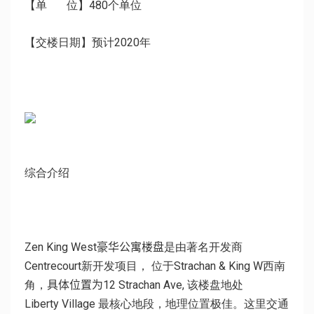
【单 位】480个单位
【交楼日期】预计2020年
综合介绍
Zen King West
豪华公寓楼盘
是
由
著名
开发商
Centrecourt
新开发项目
，
位于
Strachan
& King
W西南
角
，
具体位置为
12 Strachan
Ave
,
该楼盘地处
Liberty
Village
最核心地段，
地理位置极佳。这里交通