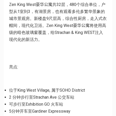
Zen King West
豪华公寓
共32层，480个综合单位
，
户
型从1室到3，有湖景房，也有观看多伦多繁华景象的
城市景观房。
新楼盘9尺层高，综合性厨房，走入式衣
帽间，现代化卫浴。
Zen King West
豪华公寓
将使用高
级的暗色玻璃窗覆盖，给Strachan
& King
WEST注入
现代化的新活力
。
亮点
:
位于King
West Village,
属于SOHO
District
2
分钟步行至Strachan
Ave
公交车站
可步行至
Exhibition
GO
火车站
5分钟开车至Gardiner Expressway