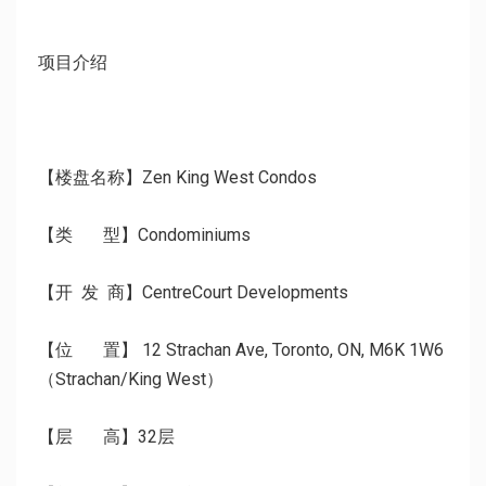
项目介绍
【
楼盘名称】
Zen
King West Condos
【类
型】
Condominiums
【开 发
商】CentreCourt
Developments
【位 置】
12
Strachan Ave, Toronto, ON, M6K 1W6
（
Strachan/King West
）
【层 高】32层